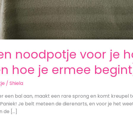
n noodpotje voor je h
en hoe je ermee begint
je
/
Shiela
er een bal aan, maakt een rare sprong en komt kreupel ter
 Paniek! Je belt meteen de dierenarts, en voor je het we
 de […]