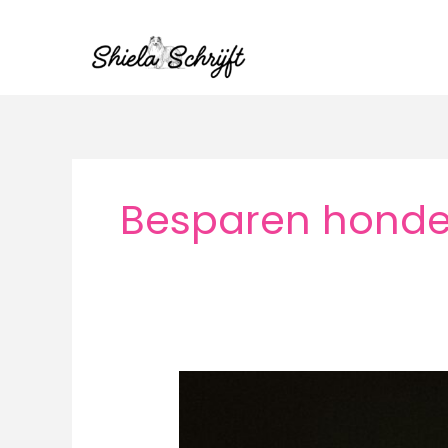
Ga
naar
de
inhoud
Besparen honde