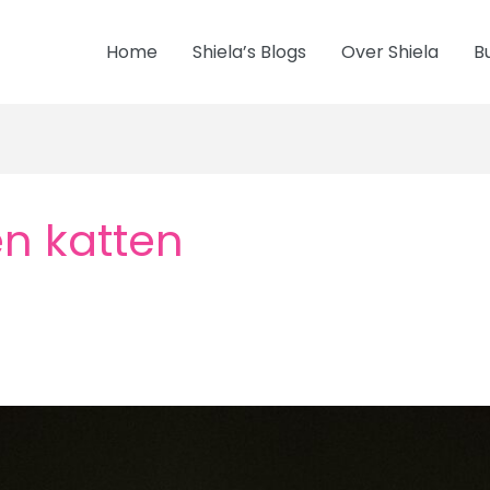
Home
Shiela’s Blogs
Over Shiela
B
n katten