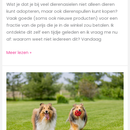
Wist je dat je bij veel dierenasielen niet alleen dieren
kunt adopteren, maar ook dierenspullen kunt kopen?
Vaak goede (soms ook nieuwe producten) voor een
fractie van de prijs die je in de winkel zou betalen. Ik
ontdekte dit zelf een tijdje geleden en ik vraag me nu
af: waarom weet niet iedereen dit? Vandaag
Besparen
Meer lezen »
op
dierenspullen
bij
het
dierenasiel