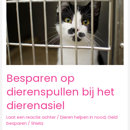
Besparen op
dierenspullen bij het
dierenasiel
Laat een reactie achter
/
Dieren helpen in nood
,
Geld
besparen
/
Shiela