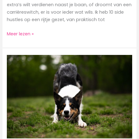
extra’s wilt verdienen naast je baan, of droomt van een
carrièreswitch, er is voor ieder wat wils. Ik heb 10 side
hustles op een rijtje gezet, van praktisch tot
10
Meer lezen »
Side
Hustles
in
de
dierenbranche