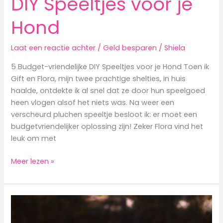
DIY Speeltjes voor je
Hond
Laat een reactie achter
/
Geld besparen
/
Shiela
5 Budget-vriendelijke DIY Speeltjes voor je Hond Toen ik
Gift en Flora, mijn twee prachtige shelties, in huis
haalde, ontdekte ik al snel dat ze door hun speelgoed
heen vlogen alsof het niets was. Na weer een
verscheurd pluchen speeltje besloot ik: er moet een
budgetvriendelijker oplossing zijn! Zeker Flora vind het
leuk om met
5
Meer lezen »
Budget-
vriendelijke
DIY
Speeltjes
voor