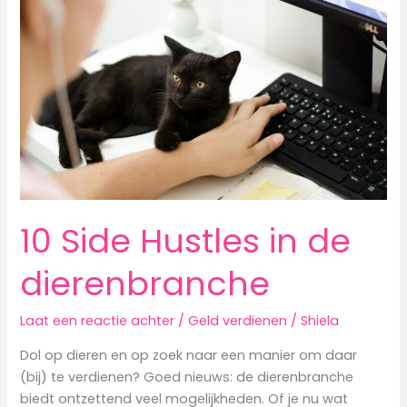
je
huisdier
geld
verdienen
met
Freecash
10 Side Hustles in de
dierenbranche
Laat een reactie achter
/
Geld verdienen
/
Shiela
Dol op dieren en op zoek naar een manier om daar
(bij) te verdienen? Goed nieuws: de dierenbranche
biedt ontzettend veel mogelijkheden. Of je nu wat