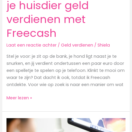
je huisdier geld
verdienen met
Freecash
Laat een reactie achter
/
Geld verdienen
/
Shiela
Stel je voor: je zit op de bank, je hond ligt naast je te
snurken, en jij verdient ondertussen een paar euro door
een spelletje te spelen op je telefoon. Klinkt te mooi om
waar te zijn? Dat dacht ik ook, totdat ik Freecash
ontdekte. Voor wie op zoek is naar een manier om wat
Freecash
Meer lezen »
review:
Spelletjes
spelen
voor