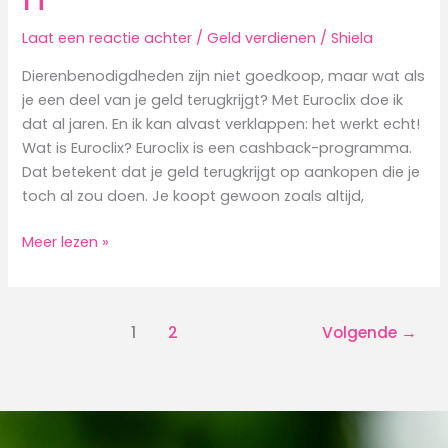
Laat een reactie achter
/
Geld verdienen
/
Shiela
Dierenbenodigdheden zijn niet goedkoop, maar wat als
je een deel van je geld terugkrijgt? Met Euroclix doe ik
dat al jaren. En ik kan alvast verklappen: het werkt echt!
Wat is Euroclix? Euroclix is een cashback-programma.
Dat betekent dat je geld terugkrijgt op aankopen die je
toch al zou doen. Je koopt gewoon zoals altijd,
Hoe
Meer lezen »
je
met
Euroclix
1
2
Volgende
→
punten
kunt
sparen
voor
dierenbenodigdheden