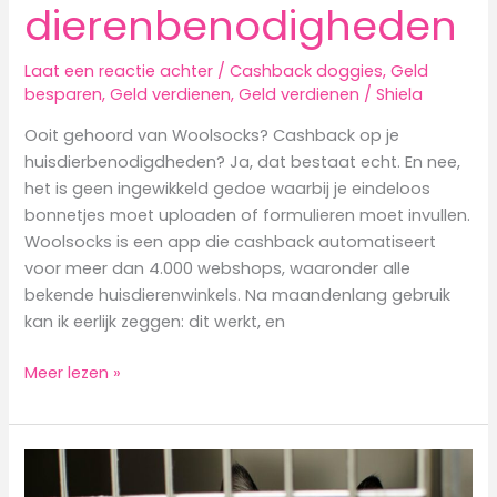
dierenbenodigheden
Laat een reactie achter
/
Cashback doggies
,
Geld
besparen
,
Geld verdienen
,
Geld verdienen
/
Shiela
Ooit gehoord van Woolsocks? Cashback op je
huisdierbenodigdheden? Ja, dat bestaat echt. En nee,
het is geen ingewikkeld gedoe waarbij je eindeloos
bonnetjes moet uploaden of formulieren moet invullen.
Woolsocks is een app die cashback automatiseert
voor meer dan 4.000 webshops, waaronder alle
bekende huisdierenwinkels. Na maandenlang gebruik
kan ik eerlijk zeggen: dit werkt, en
Woolsocks
Meer lezen »
review:
Cashback
op
dierenbenodigheden