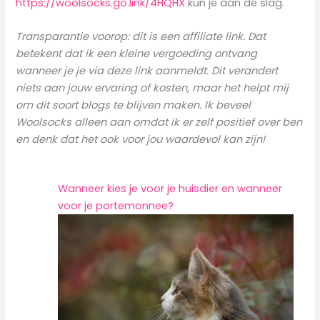
https://woolsocks.go.link/4HQHX
kun je aan de slag.
Transparantie voorop: dit is een affiliate link. Dat
betekent dat ik een kleine vergoeding ontvang
wanneer je je via deze link aanmeldt. Dit verandert
niets aan jouw ervaring of kosten, maar het helpt mij
om dit soort blogs te blijven maken. Ik beveel
Woolsocks alleen aan omdat ik er zelf positief over ben
en denk dat het ook voor jou waardevol kan zijn!
Wanneer kies je voor je huisdier en wanneer
voor je portemonnee?