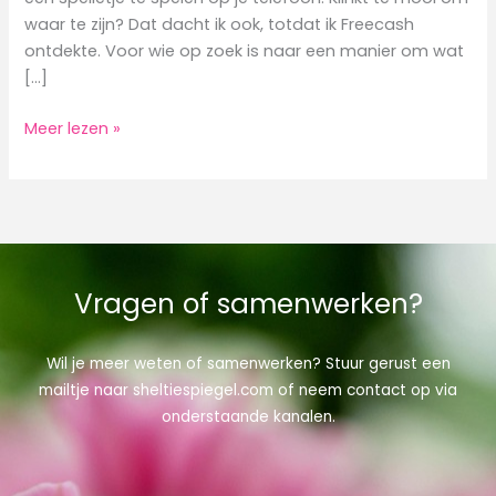
waar te zijn? Dat dacht ik ook, totdat ik Freecash
ontdekte. Voor wie op zoek is naar een manier om wat
[…]
Freecash
Meer lezen »
review:
Spelletjes
spelen
voor
je
huisdier
Vragen of samenwerken?
geld
verdienen
Wil je meer weten of samenwerken? Stuur gerust een
met
mailtje naar sheltiespiegel.com of neem contact op via
Freecash
onderstaande kanalen.