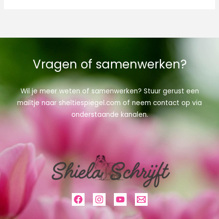
Hustles
in
de
dierenbranche
Vragen of samenwerken?
Wil je meer weten of samenwerken? Stuur gerust een
mailtje naar sheltiespiegel.com of neem contact op via
onderstaande kanalen.