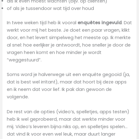
als ik even moest wachten (bijv. op cliënten)
of als je tussendoor wat tijd over houd
In twee weken tijd heb ik vooral
enquêtes ingevuld
. Dat
werkt voor mij het beste. Je doet een paar vragen, klikt
door, en het levert simpelweg het meeste op. Ik merkte
al snel: hoe eerlijker je antwoordt, hoe sneller je door de
vragen heen komt en hoe minder je wordt
“weggestuurd”.
Soms word je halverwege uit een enquête gegooid (ja,
dat is best wel irritant), maar dat hoort bij deze apps
en ik neem dat voor lief. Ik pak dan gewoon de
volgende.
De rest van de opties (video’s, spelletjes, apps testen)
heb ik wel geprobeerd, maar dat werkte minder voor
mij. Video’s leveren bijna niks op, en spelletjes spelen…
dat vind ik voor even wel leuk, maar duurt langer