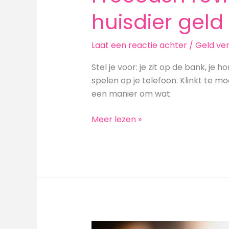
huisdier gel
Laat een reactie achter
/
Geld ve
Stel je voor: je zit op de bank, je 
spelen op je telefoon. Klinkt te m
een manier om wat
Freecash
Meer lezen »
review:
Spelletjes
spelen
voor
je
huisdier
geld
verdienen