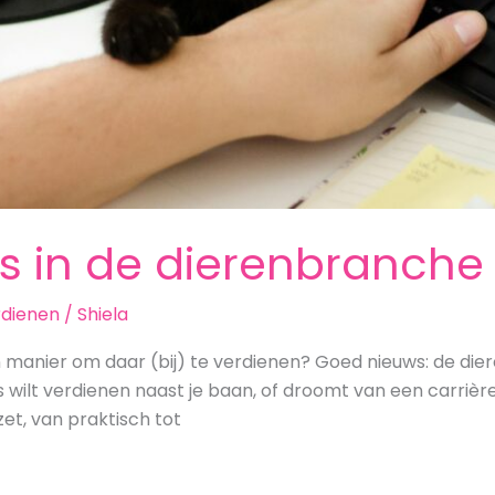
es in de dierenbranche
rdienen
/
Shiela
 manier om daar (bij) te verdienen? Goed nieuws: de die
 wilt verdienen naast je baan, of droomt van een carrièresw
zet, van praktisch tot