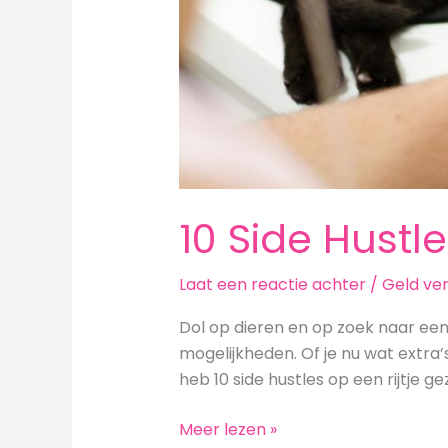
10 Side Hustl
Laat een reactie achter
/
Geld ve
Dol op dieren en op zoek naar een
mogelijkheden. Of je nu wat extra’s
heb 10 side hustles op een rijtje ge
10
Meer lezen »