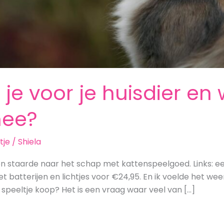
je voor je huisdier en
nee?
tje
/
Shiela
 en staarde naar het schap met kattenspeelgoed. Links: ee
t batterijen en lichtjes voor €24,95. En ik voelde het wee
e speeltje koop? Het is een vraag waar veel van […]