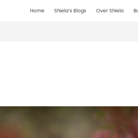
Home
Shiela’s Blogs
Over Shiela
B