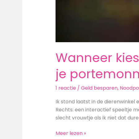
Wanneer kies 
je portemon
1 reactie
/
Geld besparen
,
Noodpo
Ik stond laatst in de dierenwinkel
Rechts: een interactief speeltje me
slecht vrouwtje als ik niet dat dur
Wanneer
Meer lezen »